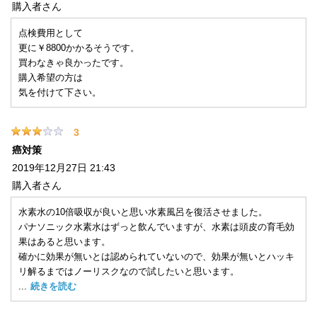
購入者
さん
点検費用として
更に￥8800かかるそうです。
買わなきゃ良かったです。
購入希望の方は
気を付けて下さい。
3
癌対策
2019年12月27日 21:43
購入者
さん
水素水の10倍吸収が良いと思い水素風呂を復活させました。
パナソニック水素水はずっと飲んでいますが、水素は頭皮の育毛効
果はあると思います。
確かに効果が無いとは認められていないので、効果が無いとハッキ
リ解るまではノーリスクなので試したいと思います。
祖母の癌再発した時にラブリエの水素吸入機を相談して貴社で買わ
...
続きを読む
なかった理由は僕が怒っていたからです。
６月の時、スパーレの電池交換が保留になったのは、８月に他界し