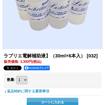
ラブリエ電解補助液】（30ml×6本入）
[032]
販売価格
:
3,300円
(税込)
Facebookでシェア
数量
:
返品特約に関する重要事項