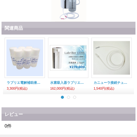
関連商品
ラブリエ電解補助液】（30ml×6本入）
水素吸入器ラブリエリュクス】
カニューラ接続チューブ】ラブリエ・ラブリエリュクス共通
3,300円
(税込)
162,000円
(税込)
1,540円
(税込)
レビュー
0
件